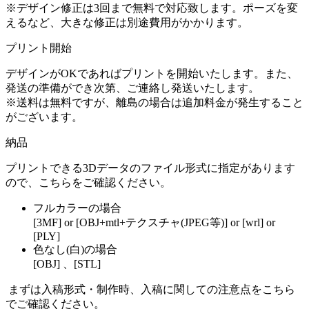
※デザイン修正は3回まで無料で対応致します。ポーズを変
えるなど、大きな修正は別途費用がかかります。
プリント開始
デザインがOKであればプリントを開始いたします。また、
発送の準備ができ次第、ご連絡し発送いたします。
※送料は無料ですが、離島の場合は追加料金が発生すること
がございます。
納品
プリントできる3Dデータのファイル形式に指定
があります
ので、こちらをご確認ください。
フルカラーの場合
[3MF] or [OBJ+mtl+テクスチャ(JPEG等)] or [wrl] or
[PLY]
色なし(白)の場合
[OBJ] 、[STL]
まずは入稿形式・制作時、入稿に関しての注意点をこちら
でご確認ください。