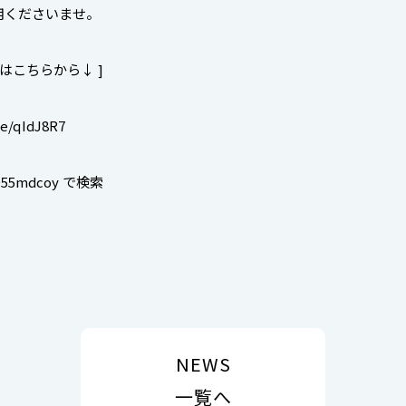
用くださいませ。
加はこちらから↓ ]
.ee/qIdJ8R7
55mdcoy で検索
NEWS
一覧へ